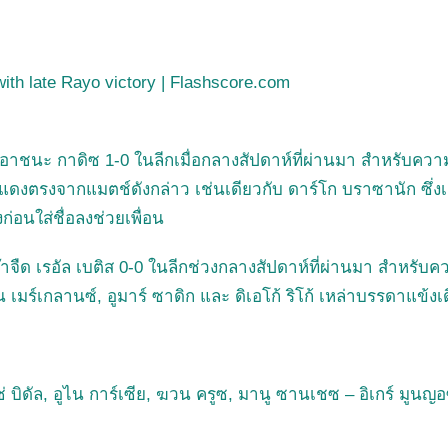
เอาชนะ กาดิซ 1-0 ในลีกเมื่อกลางสัปดาห์ที่ผ่านมา สำหรับควา
นแดงตรงจากแมตช์ดังกล่าว เช่นเดียวกับ ดาร์โก บราซานัก ซึ่งเด
้งก่อนใส่ชื่อลงช่วยเพื่อน
เจ๊าจืด เรอัล เบติส 0-0 ในลีกช่วงกลางสัปดาห์ที่ผ่านมา สำหร
 เมร์เกลานซ์, อูมาร์ ซาดิก และ ดิเอโก้ ริโก้ เหล่าบรรดาแข้งเด
่ บิดัล, อูไน การ์เซีย, ฆวน ครูซ, มานู ซานเชซ – อิเกร์ มูน