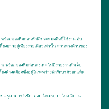
มพร้อมของทีมก่อนทำศึก จะหมดสิทธิ์ใช้งาน อับ
ี้ยงยาวอยู่เพียงรายเดียวเท่านั้น ส่วนทางด้านของ
ับความพร้อมของทีมก่อนลงเตะ ไม่มีรายงานตัวเจ็บ
ี้ยงค้างสต๊อคซึ่งอยู่ในระหว่างพักรักษาตัวยกแพ็ค
ญอซ – รูเบน การ์เซีย, มอย โกเมซ, ปาโบล อิบาน