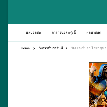
ดูผลบอล Thscore55 อัพเดตผล
ผลบอลสด THSCORE บ้านผลบอล 888 ดูผลบอลล่าสุด ผลบา
ผลบอลสด
ตารางบอลพรุ่งนี้
ผลบาสสด
Home
วิเคราห์บอลวันนี้
วิเคราะห์บอล โอซาซูน่า