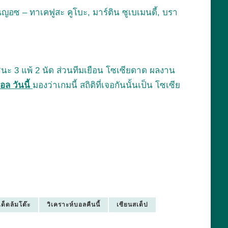
มูนญอซ – ทาเคฟูสะ คูโบะ, มาร์ติน ซูเบเมนดี้, บรา
ชนะ 3 แพ้ 2
นัด
ส่วนทีมเยือน โซเซียดาด
ผลงาน
ล วันนี้
มองว่าเกมนี้ สถิติที่เจอกันนั้นเป็น โซเซีย
เด็ดล้มโต๊ะ
วิเคราะห์บอลคืนนี้
เซียนสเต็ป