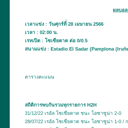
ผลบอล
เวลาแข่ง : วันศุกร์ที่่ 28 เมษายน 2566
เวลา : 02:00 น.
เรทเปิด : โซเซียดาด ต่อ 0/0.5
สนามแข่ง : Estadio El Sadar (Pamplona (Iruñe
ตารางคะแนน
สถิติการพบกันรวมทุกรายการ H2H
31/12/22 เรอัล โซเซียดาด ชนะ โอซาซูน่า 2-0
28/07/22 เรอัล โซเซียดาด ชนะ โอซาซูน่า 1-0 / 