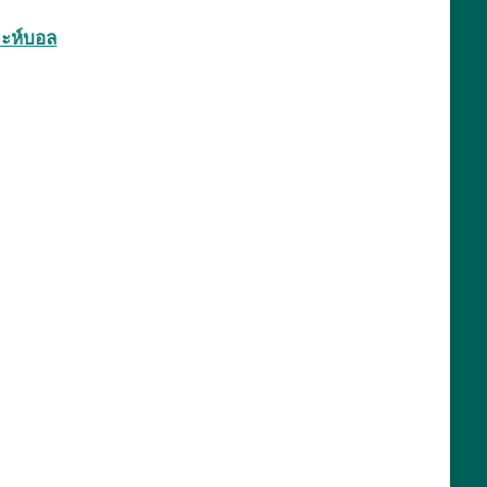
าะห์บอล