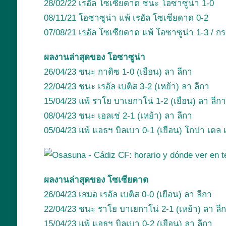
28/02/22 เรอัล โซเซียดาด ชนะ โอซาซูน่า 1-0
08/11/21 โอซาซูน่า แพ้ เรอัล โซเซียดาด 0-2
07/08/21 เรอัล โซเซียดาด แพ้ โอซาซูน่า 1-3 / ก
ผลงานล่าสุดของ โอซาซูน่า
26/04/23 ชนะ กาดิซ 1-0 (เยือน) ลา ลีกา
22/04/23 ชนะ เรอัล เบติส 3-2 (เหย้า) ลา ลีกา
15/04/23 แพ้ ราโย บาเยกาโน่ 1-2 (เยือน) ลา ลีกา
08/04/23 ชนะ เอลเช่ 2-1 (เหย้า) ลา ลีกา
05/04/23 แพ้ แอธฯ บิลเบา 0-1 (เยือน) โกปา เดล เ
ผลงานล่าสุดของ โซเซียดาด
26/04/23 เสมอ เรอัล เบติส 0-0 (เยือน) ลา ลีกา
22/04/23 ชนะ ราโย บาเยกาโน่ 2-1 (เหย้า) ลา ลี
15/04/23 แพ้ แอธฯ บิลเบา 0-2 (เยือน) ลา ลีกา