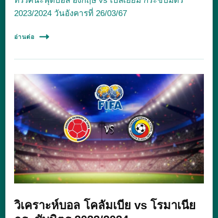
ทรรศนะฟุตบอล อังกฤษ vs เบลเยี่ยม กระชับมิตร
2023/2024 วันอังคารที่ 26/03/67
อ่านต่อ
วิเคราะห์บอล โคลัมเบีย vs โรมาเนีย