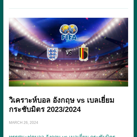
วิเคราะห์บอล อังกฤษ vs เบลเยี่ยม
กระชับมิตร 2023/2024
MARCH 26, 2024