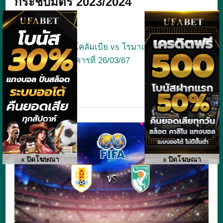
กระชับมิตร 2023/2024
MARCH 26, 2024
ทรรศนะฟุตบอล โคลัมเบีย vs โรมาเนีย กระชับมิตร
2023/2024 วันอังคารที่ 26/03/67
อ่านต่อ
x ปิดโฆษณา
x ปิดโฆษณา