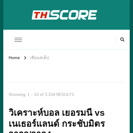
ดูผลบอล Thscore55 อัพเดตผลบอล
ผลบอลสด THSCORE บ้านผลบอล 888 ดูผลบอลล่าสุด ผลบาสสด
thscore mobi เรตบอล
ล่าสุด ดูผลบอล ผลบาส Thscorevip
สรุปผลบอลมื่อคืนทุกลีก
Home
เซียนสเต็ป
Showing: 1 - 10 of 3,334 RESULTS
วิเคราะห์บอล เยอรมนี vs
เนเธอร์แลนด์ กระชับมิตร